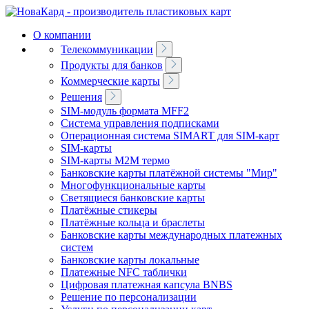
О компании
Телекоммуникации
Продукты для банков
Коммерческие карты
Решения
SIM-модуль формата MFF2
Система управления подписками
Операционная система SIMART для SIM-карт
SIM-карты
SIM-карты M2M термо
Банковские карты платёжной системы "Мир"
Многофункциональные карты
Светящиеся банковские карты
Платёжные стикеры
Платёжные кольца и браслеты
Банковские карты международных платежных
систем
Банковские карты локальные
Платeжные NFC таблички
Цифровая платeжная капсула BNBS
Решение по персонализации