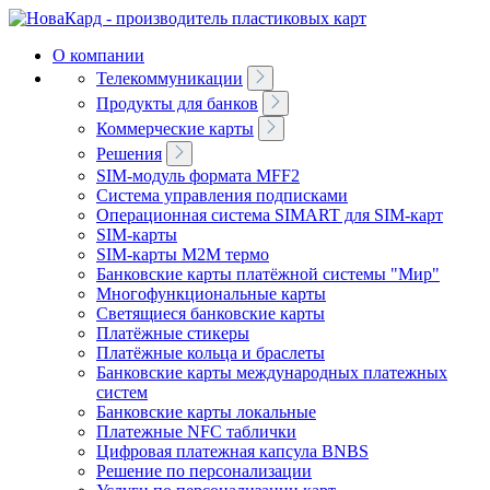
О компании
Телекоммуникации
Продукты для банков
Коммерческие карты
Решения
SIM-модуль формата MFF2
Система управления подписками
Операционная система SIMART для SIM-карт
SIM-карты
SIM-карты M2M термо
Банковские карты платёжной системы "Мир"
Многофункциональные карты
Светящиеся банковские карты
Платёжные стикеры
Платёжные кольца и браслеты
Банковские карты международных платежных
систем
Банковские карты локальные
Платeжные NFC таблички
Цифровая платeжная капсула BNBS
Решение по персонализации