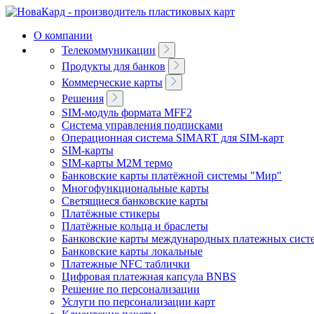
О компании
Телекоммуникации
Продукты для банков
Коммерческие карты
Решения
SIM-модуль формата MFF2
Система управления подписками
Операционная система SIMART для SIM-карт
SIM-карты
SIM-карты M2M термо
Банковские карты платёжной системы "Мир"
Многофункциональные карты
Светящиеся банковские карты
Платёжные стикеры
Платёжные кольца и браслеты
Банковские карты международных платежных сист
Банковские карты локальные
Платeжные NFC таблички
Цифровая платeжная капсула BNBS
Решение по персонализации
Услуги по персонализации карт