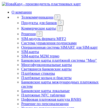
О компании
Телекоммуникации
Продукты для банков
Коммерческие карты
Решения
SIM-модуль формата MFF2
Система управления подписками
Операционная система SIMART для SIM-карт
SIM-карты
SIM-карты M2M термо
Банковские карты платёжной системы "Мир"
Многофункциональные карты
Светящиеся банковские карты
Платёжные стикеры
Платёжные кольца и браслеты
Банковские карты международных платежных
систем
Банковские карты локальные
Платeжные NFC таблички
Цифровая платeжная капсула BNBS
Решение по персонализации