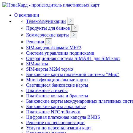
О компании
Телекоммуникации
Продукты для банков
Коммерческие карты
Решения
SIM-модуль формата MFF2
Система управления подписками
Операционная система SIMART для SIM-карт
SIM-карты
SIM-карты M2M термо
Банковские карты платёжной системы "Мир"
Многофункциональные карты
Светящиеся банковские карты
Платёжные стикеры
Платёжные кольца и браслеты
Банковские карты международных платежных сист
Банковские карты локальные
Платeжные NFC таблички
Цифровая платeжная капсула BNBS
Решение по персонализации
Услуги по персонализации карт