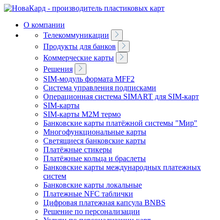
О компании
Телекоммуникации
Продукты для банков
Коммерческие карты
Решения
SIM-модуль формата MFF2
Система управления подписками
Операционная система SIMART для SIM-карт
SIM-карты
SIM-карты M2M термо
Банковские карты платёжной системы "Мир"
Многофункциональные карты
Светящиеся банковские карты
Платёжные стикеры
Платёжные кольца и браслеты
Банковские карты международных платежных
систем
Банковские карты локальные
Платeжные NFC таблички
Цифровая платeжная капсула BNBS
Решение по персонализации