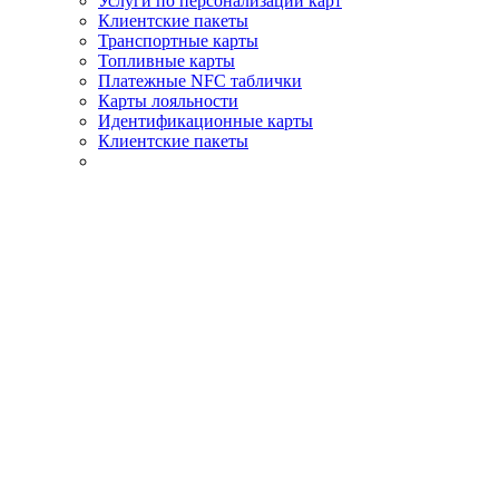
Услуги по персонализации карт
Клиентские пакеты
Транспортные карты
Топливные карты
Платeжные NFC таблички
Карты лояльности
Идентификационные карты
Клиентские пакеты