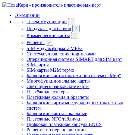
О компании
Телекоммуникации
Продукты для банков
Коммерческие карты
Решения
SIM-модуль формата MFF2
Система управления подписками
Операционная система SIMART для SIM-карт
SIM-карты
SIM-карты M2M термо
Банковские карты платёжной системы "Мир"
Многофункциональные карты
Светящиеся банковские карты
Платёжные стикеры
Платёжные кольца и браслеты
Банковские карты международных платежных
систем
Банковские карты локальные
Платeжные NFC таблички
Цифровая платeжная капсула BNBS
Решение по персонализации